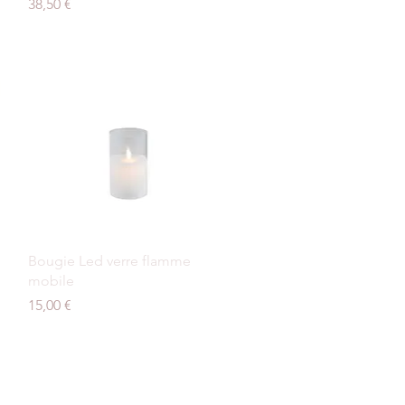
Prix
38,50 €
Aperçu rapide
Bougie Led verre flamme
mobile
Prix
15,00 €