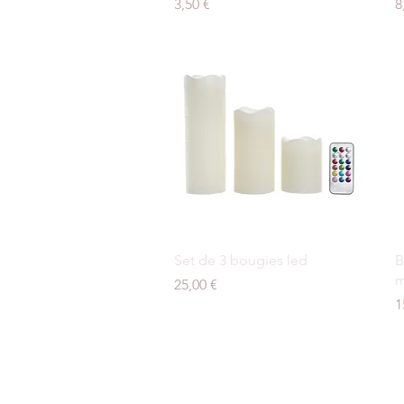
Prix
P
3,50 €
8
Aperçu rapide
Set de 3 bougies led
B
m
Prix
25,00 €
P
1