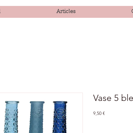
l
Articles
Vase 5 bl
Prix
9,50 €